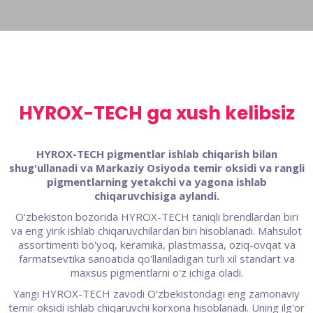
HYROX-TECH ga xush kelibsiz
HYROX-TECH pigmentlar ishlab chiqarish bilan
shug'ullanadi va Markaziy Osiyoda temir oksidi va rangli
pigmentlarning yetakchi va yagona ishlab
chiqaruvchisiga aylandi.
O‘zbekiston bozorida HYROX-TECH taniqli brendlardan biri
va eng yirik ishlab chiqaruvchilardan biri hisoblanadi. Mahsulot
assortimenti bo'yoq, keramika, plastmassa, oziq-ovqat va
farmatsevtika sanoatida qo'llaniladigan turli xil standart va
maxsus pigmentlarni o'z ichiga oladi.
Yangi HYROX-TECH zavodi O‘zbekistondagi eng zamonaviy
temir oksidi ishlab chiqaruvchi korxona hisoblanadi. Uning ilg'or