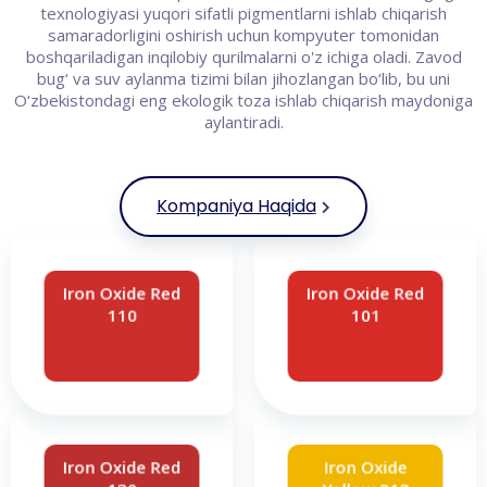
texnologiyasi yuqori sifatli pigmentlarni ishlab chiqarish
samaradorligini oshirish uchun kompyuter tomonidan
boshqariladigan inqilobiy qurilmalarni o'z ichiga oladi. Zavod
bug‘ va suv aylanma tizimi bilan jihozlangan bo‘lib, bu uni
O‘zbekistondagi eng ekologik toza ishlab chiqarish maydoniga
aylantiradi.
Kompaniya Haqida
Iron Oxide Red
Iron Oxide Red
110
101
Iron Oxide Red
Iron Oxide