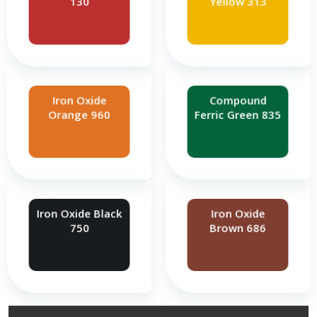
130
Yellow 313
Iron Oxide
Compound
Orange 960
Ferric Green 835
Iron Oxide Black
Iron Oxide
750
Brown 686